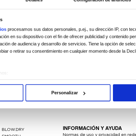
s
ios
procesamos sus datos personales, p.ej., su dirección IP, con te
ión en su dispositivo con el fin de ofrecer publicidad y contenido p
gación de audiencia y desarrollo de servicios. Tiene la opción de sele
iar o retirar su consentimiento en cualquier momento desde la Decl
mos:
sobre su ubicación geográfica que puede tener una precisión de vari
vo analizándolo activamente para buscar características específicas (h
Personalizar
 cómo se procesan sus datos personales y establezca sus preferen
sentimiento en cualquier momento en la Declaración de cookies.
e usan para personalizar el contenido y los anuncios, ofrecer funcion
s información sobre el uso que haga del sitio web con nuestros partn
INFORMACIÓN Y AYUDA
BLOW.DRY
enes pueden combinarla con otra información que les haya proporcion
Normas de uso y privacidad en rede