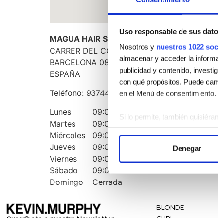
Uso responsable de sus dato
MAGUA HAIR STUDIO
Nosotros y
nuestros 1022 soc
CARRER DEL COMPTE BORRELL, 167, L2
almacenar y acceder la informac
BARCELONA
08015
publicidad y contenido, investi
ESPAÑA
con qué propósitos. Puede camb
Teléfono:
937445593
en el Menú de consentimiento.
Lunes
09:00 - 21:00
Si lo permite, también quisiéra
Martes
09:00 - 21:00
Recopilar información 
Miércoles
09:00 - 21:00
Identificar su dispositi
Jueves
09:00 - 21:00
Denegar
Obtenga más información sobre
Viernes
09:00 - 21:00
Puede cambiar o retirar su con
Sábado
09:00 - 17:00
Domingo
Cerrada
Las cookies de este sitio web s
el tráfico. Además, compartimo
BLONDE
publicidad y análisis web, qui