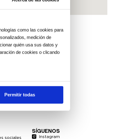
cnologías como las cookies para
ersonalizados, medición de
ccionar quién usa sus datos y
aración de cookies o clicando
os metros
uellas digitales)
Permitir todas
cias en la
sección de datos
.
es de redes sociales y analizar
ers de redes sociales,
SÍGUENOS
ado o que hayan recopilado a
Instagram
s sociales