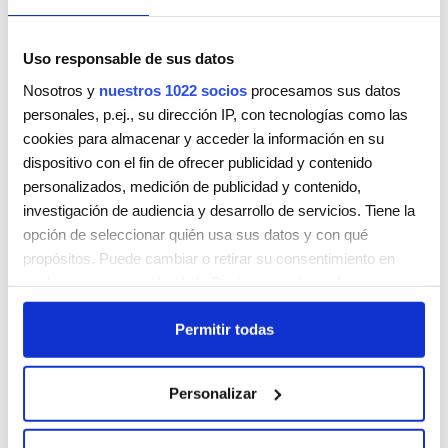
Uso responsable de sus datos
Nosotros y
nuestros 1022 socios
procesamos sus datos
personales, p.ej., su dirección IP, con tecnologías como las
LOBELIA SAGASTA
cookies para almacenar y acceder la información en su
SAGASTA 12 BJO. 3
dispositivo con el fin de ofrecer publicidad y contenido
MADRID
28004
personalizados, medición de publicidad y contenido,
España
investigación de audiencia y desarrollo de servicios. Tiene la
Teléfono:
690223059
opción de seleccionar quién usa sus datos y con qué
propósitos. Puede cambiar o retirar su consentimiento en
Lunes
Cerrada
cualquier momento desde la Declaración de cookies o
Martes
10:00 - 20:00
clicando en el Menú de consentimiento.
Miércoles
10:00 - 20:00
Permitir todas
Jueves
10:00 - 20:00
Si lo permite, también quisiéramos:
Viernes
10:00 - 20:00
Recopilar información sobre su ubicación geográfica
Sábado
09:00 - 20:00
Personalizar
que puede tener una precisión de varios metros
Domingo
Cerrada
Identificar su dispositivo analizándolo activamente