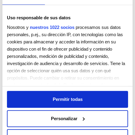
Uso responsable de sus datos
Nosotros y
nuestros 1022 socios
procesamos sus datos
personales, p.ej., su dirección IP, con tecnologías como las
LETHYHAIR
cookies para almacenar y acceder la información en su
Calle Méndez Núñez, 17 BJO.IZQ.
dispositivo con el fin de ofrecer publicidad y contenido
Santa Cruz de Tenerife
Santa Cruz de Tenerife
38003
personalizados, medición de publicidad y contenido,
ESPAÑA
investigación de audiencia y desarrollo de servicios. Tiene la
Teléfono:
690806658
opción de seleccionar quién usa sus datos y con qué
propósitos. Puede cambiar o retirar su consentimiento en
Lunes
9:00 AM - 5:00 PM
cualquier momento desde la Declaración de cookies o
Martes
9:00 AM - 5:00 PM
clicando en el Menú de consentimiento.
Miércoles
9:00 AM - 5:00 PM
Permitir todas
Jueves
9:00 AM - 5:00 PM
Si lo permite, también quisiéramos:
Viernes
9:00 AM - 5:00 PM
Recopilar información sobre su ubicación geográfica
Sábado
Cerrada
Personalizar
que puede tener una precisión de varios metros
Domingo
Cerrada
Identificar su dispositivo analizándolo activamente