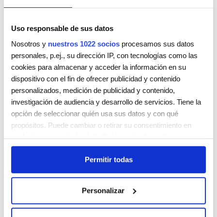
Uso responsable de sus datos
Nosotros y
nuestros 1022 socios
procesamos sus datos
personales, p.ej., su dirección IP, con tecnologías como las
LE DEMI
cookies para almacenar y acceder la información en su
FUEROS 9 BJO.
dispositivo con el fin de ofrecer publicidad y contenido
VITORIA-GASTEIZ
Álava
01004
personalizados, medición de publicidad y contenido,
ESPAÑA
investigación de audiencia y desarrollo de servicios. Tiene la
Teléfono:
945148666 / 609433546
opción de seleccionar quién usa sus datos y con qué
propósitos. Puede cambiar o retirar su consentimiento en
Lunes
9:00 AM - 5:00 PM
cualquier momento desde la Declaración de cookies o
Martes
9:00 AM - 5:00 PM
clicando en el Menú de consentimiento.
Miércoles
9:00 AM - 5:00 PM
Permitir todas
Jueves
9:00 AM - 5:00 PM
Si lo permite, también quisiéramos:
Viernes
9:00 AM - 5:00 PM
Recopilar información sobre su ubicación geográfica
Sábado
Cerrada
Personalizar
que puede tener una precisión de varios metros
Domingo
Cerrada
Identificar su dispositivo analizándolo activamente