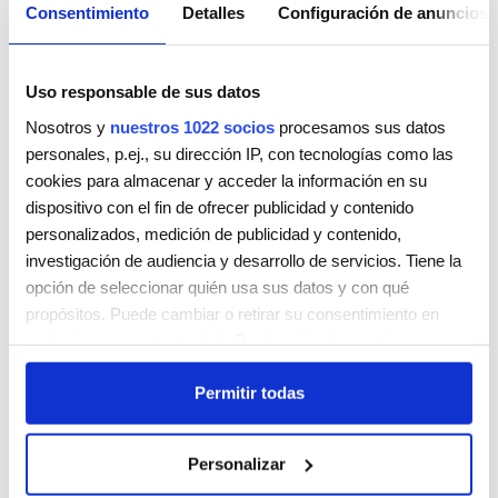
Consentimiento
Detalles
Configuración de anuncios
Uso responsable de sus datos
Nosotros y
nuestros 1022 socios
procesamos sus datos
personales, p.ej., su dirección IP, con tecnologías como las
cookies para almacenar y acceder la información en su
LA SALÁ STYLE ROOM
dispositivo con el fin de ofrecer publicidad y contenido
MOROS 9
personalizados, medición de publicidad y contenido,
GIJÓN
33206
investigación de audiencia y desarrollo de servicios. Tiene la
España
opción de seleccionar quién usa sus datos y con qué
Teléfono:
985390500
propósitos. Puede cambiar o retirar su consentimiento en
cualquier momento desde la Declaración de cookies o
Lunes
10:00 AM - 8:00 PM
clicando en el Menú de consentimiento.
Martes
10:00 AM - 8:00 PM
Permitir todas
Miércoles
10:00 AM - 8:00 PM
Si lo permite, también quisiéramos:
Jueves
10:00 AM - 8:00 PM
Recopilar información sobre su ubicación geográfica
Viernes
10:00 AM - 8:00 PM
Personalizar
que puede tener una precisión de varios metros
Sábado
9:00 AM - 2:00 PM