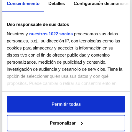
Consentimiento
Detalles
Configuración de anuncios
Uso responsable de sus datos
Nosotros y
nuestros 1022 socios
procesamos sus datos
personales, p.ej., su dirección IP, con tecnologías como las
cookies para almacenar y acceder la información en su
KUATRE PELUQUERÍA
dispositivo con el fin de ofrecer publicidad y contenido
PL.PARQUE MESTRE FERRERO 9 BJO
personalizados, medición de publicidad y contenido,
ONTINYENT
46870
investigación de audiencia y desarrollo de servicios. Tiene la
España
opción de seleccionar quién usa sus datos y con qué
Teléfono:
961911198 / 678825028
propósitos. Puede cambiar o retirar su consentimiento en
cualquier momento desde la Declaración de cookies o
Lunes
Cerrada
clicando en el Menú de consentimiento.
Martes
9:00 AM - 8:00 PM
Permitir todas
Miércoles
9:00 AM - 8:00 PM
Si lo permite, también quisiéramos:
Jueves
9:00 AM - 8:00 PM
Recopilar información sobre su ubicación geográfica
Viernes
9:00 AM - 8:00 PM
Personalizar
que puede tener una precisión de varios metros
Sábado
8:00 AM - 2:00 PM