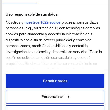
Uso responsable de sus datos
Nosotros y
nuestros 1022 socios
procesamos sus datos
personales, p.ej., su dirección IP, con tecnologías como las
KELLY ANN
cookies para almacenar y acceder la información en su
AV.CORTS VALENCIANES 17
dispositivo con el fin de ofrecer publicidad y contenido
L'ELIANA
Valencia
46183
personalizados, medición de publicidad y contenido,
ESPAÑA
investigación de audiencia y desarrollo de servicios. Tiene la
Teléfono:
961039333
opción de seleccionar quién usa sus datos y con qué
propósitos. Puede cambiar o retirar su consentimiento en
Lunes
9:00 AM - 5:00 PM
cualquier momento desde la Declaración de cookies o
Martes
9:00 AM - 5:00 PM
clicando en el Menú de consentimiento.
Miércoles
9:00 AM - 5:00 PM
Permitir todas
Jueves
9:00 AM - 5:00 PM
Si lo permite, también quisiéramos:
Viernes
9:00 AM - 5:00 PM
Recopilar información sobre su ubicación geográfica
Sábado
Cerrada
Personalizar
que puede tener una precisión de varios metros
Domingo
Cerrada
Identificar su dispositivo analizándolo activamente