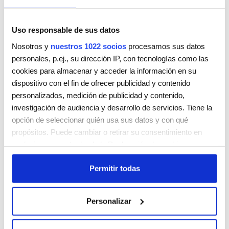
Uso responsable de sus datos
Nosotros y
nuestros 1022 socios
procesamos sus datos
personales, p.ej., su dirección IP, con tecnologías como las
JUAN CASTAÑEDA
cookies para almacenar y acceder la información en su
Calle de Robayna, 13
dispositivo con el fin de ofrecer publicidad y contenido
Santa Cruz de Tenerife
Santa Cruz de Tenerife
38003
personalizados, medición de publicidad y contenido,
ESPAÑA
investigación de audiencia y desarrollo de servicios. Tiene la
Teléfono:
922290046
opción de seleccionar quién usa sus datos y con qué
propósitos. Puede cambiar o retirar su consentimiento en
Lunes
9:00 AM - 5:00 PM
cualquier momento desde la Declaración de cookies o
Martes
9:00 AM - 5:00 PM
clicando en el Menú de consentimiento.
Miércoles
9:00 AM - 5:00 PM
Permitir todas
Jueves
9:00 AM - 5:00 PM
Si lo permite, también quisiéramos:
Viernes
9:00 AM - 5:00 PM
Recopilar información sobre su ubicación geográfica
Sábado
Cerrada
Personalizar
que puede tener una precisión de varios metros
Domingo
Cerrada
Identificar su dispositivo analizándolo activamente