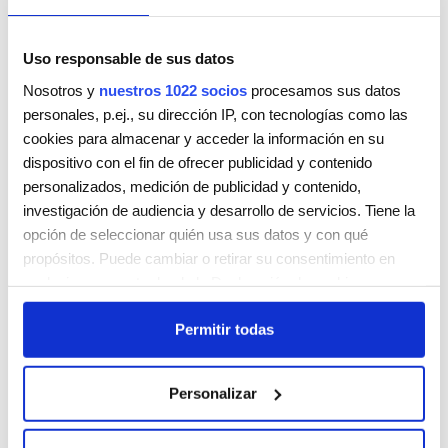
Uso responsable de sus datos
Nosotros y
nuestros 1022 socios
procesamos sus datos
personales, p.ej., su dirección IP, con tecnologías como las
HERA ESTILISTES
cookies para almacenar y acceder la información en su
El Torrent, 52
dispositivo con el fin de ofrecer publicidad y contenido
Mataró, Barcelona
08302
personalizados, medición de publicidad y contenido,
España
investigación de audiencia y desarrollo de servicios. Tiene la
Teléfono:
937 99 49 99
opción de seleccionar quién usa sus datos y con qué
propósitos. Puede cambiar o retirar su consentimiento en
Lunes
Cerrada
cualquier momento desde la Declaración de cookies o
Martes
09:00 - 19:00
clicando en el Menú de consentimiento.
Miércoles
09:00 - 19:00
Permitir todas
Jueves
09:00 - 19:00
Si lo permite, también quisiéramos:
Viernes
09:00 - 19:00
Recopilar información sobre su ubicación geográfica
Sábado
09:00 - 19:00
Personalizar
que puede tener una precisión de varios metros
Domingo
Cerrada
Identificar su dispositivo analizándolo activamente