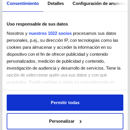
Consentimiento
Detalles
Configuración de anuncios
Uso responsable de sus datos
Nosotros y
nuestros 1022 socios
procesamos sus datos
personales, p.ej., su dirección IP, con tecnologías como las
cookies para almacenar y acceder la información en su
HAIR SPA BY IMMA CATALÁN
dispositivo con el fin de ofrecer publicidad y contenido
CARRER DE GURB, 101, B
personalizados, medición de publicidad y contenido,
VIC
BARCELONA
08500
investigación de audiencia y desarrollo de servicios. Tiene la
ESPAÑA
opción de seleccionar quién usa sus datos y con qué
Teléfono:
633180167
propósitos. Puede cambiar o retirar su consentimiento en
cualquier momento desde la Declaración de cookies o
Lunes
Cerrada
clicando en el Menú de consentimiento.
Martes
09:00 - 18:00
Permitir todas
Miércoles
09:00 - 18:00
Si lo permite, también quisiéramos:
Jueves
09:00 - 18:00
Recopilar información sobre su ubicación geográfica
Viernes
09:00 - 18:00
Personalizar
que puede tener una precisión de varios metros
Sábado
08:00 - 14:00