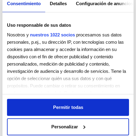
Consentimiento
Detalles
Configuración de anuncios
Uso responsable de sus datos
Nosotros y
nuestros 1022 socios
procesamos sus datos
personales, p.ej., su dirección IP, con tecnologías como las
cookies para almacenar y acceder la información en su
HAIR ND SOUL BY MARINA LLOPIS
dispositivo con el fin de ofrecer publicidad y contenido
C/ SANT ELÍAS, 3
personalizados, medición de publicidad y contenido,
PALMA DE MALLORCA
ILLES BALEARS
07003
investigación de audiencia y desarrollo de servicios. Tiene la
ESPAÑA
opción de seleccionar quién usa sus datos y con qué
Teléfono:
673348049
propósitos. Puede cambiar o retirar su consentimiento en
cualquier momento desde la Declaración de cookies o
Lunes
9:00 AM - 5:00 PM
clicando en el Menú de consentimiento.
Martes
9:00 AM - 5:00 PM
Permitir todas
Miércoles
9:00 AM - 5:00 PM
Si lo permite, también quisiéramos:
Jueves
9:00 AM - 5:00 PM
Recopilar información sobre su ubicación geográfica
Viernes
9:00 AM - 5:00 PM
Personalizar
que puede tener una precisión de varios metros
Sábado
Cerrada