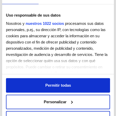
Uso responsable de sus datos
Nosotros y
nuestros 1022 socios
procesamos sus datos
personales, p.ej., su dirección IP, con tecnologías como las
HAIR BY PURO
cookies para almacenar y acceder la información en su
RUA DO ROSARIO 152-154
dispositivo con el fin de ofrecer publicidad y contenido
PORTO
4050521
personalizados, medición de publicidad y contenido,
Portugal
investigación de audiencia y desarrollo de servicios. Tiene la
Teléfono:
222081717 / 916692629
opción de seleccionar quién usa sus datos y con qué
propósitos. Puede cambiar o retirar su consentimiento en
Lunes
9:00 AM - 5:00 PM
cualquier momento desde la Declaración de cookies o
Martes
9:00 AM - 5:00 PM
clicando en el Menú de consentimiento.
Miércoles
9:00 AM - 5:00 PM
Permitir todas
Jueves
9:00 AM - 5:00 PM
Si lo permite, también quisiéramos:
Viernes
9:00 AM - 5:00 PM
Recopilar información sobre su ubicación geográfica
Sábado
Cerrada
Personalizar
que puede tener una precisión de varios metros
Domingo
Cerrada
Identificar su dispositivo analizándolo activamente