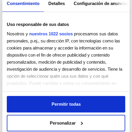
Consentimiento
Detalles
Configuración de anuncios
Uso responsable de sus datos
Nosotros y
nuestros 1022 socios
procesamos sus datos
personales, p.ej., su dirección IP, con tecnologías como las
cookies para almacenar y acceder la información en su
Francisco Peluqueros
dispositivo con el fin de ofrecer publicidad y contenido
Carrer de Fra Juníper Serra, 10
personalizados, medición de publicidad y contenido,
Palma
Illes Balears
07014 Palma
investigación de audiencia y desarrollo de servicios. Tiene la
España
opción de seleccionar quién usa sus datos y con qué
Teléfono:
971739976
propósitos. Puede cambiar o retirar su consentimiento en
cualquier momento desde la Declaración de cookies o
Lunes
Cerrada
clicando en el Menú de consentimiento.
Martes
9:00 AM - 7:00 PM
Permitir todas
Miércoles
9:00 AM - 7:00 PM
Si lo permite, también quisiéramos:
Jueves
9:00 AM - 7:00 PM
Recopilar información sobre su ubicación geográfica
Viernes
9:00 AM - 7:00 PM
Personalizar
que puede tener una precisión de varios metros
Sábado
9:00 AM - 2:00 PM