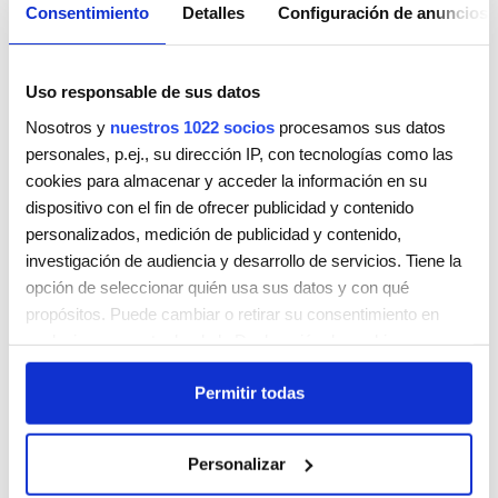
Consentimiento
Detalles
Configuración de anuncios
Uso responsable de sus datos
Nosotros y
nuestros 1022 socios
procesamos sus datos
personales, p.ej., su dirección IP, con tecnologías como las
cookies para almacenar y acceder la información en su
FASHION CABELEIREIRO
dispositivo con el fin de ofrecer publicidad y contenido
RUA DO POCO DOS MOUROS 177
personalizados, medición de publicidad y contenido,
ESMORIZ
3885609
investigación de audiencia y desarrollo de servicios. Tiene la
PORTUGAL
opción de seleccionar quién usa sus datos y con qué
Teléfono:
256286769 / 961196518
propósitos. Puede cambiar o retirar su consentimiento en
cualquier momento desde la Declaración de cookies o
Lunes
9:00 AM - 5:00 PM
clicando en el Menú de consentimiento.
Martes
9:00 AM - 5:00 PM
Permitir todas
Miércoles
9:00 AM - 5:00 PM
Si lo permite, también quisiéramos:
Jueves
9:00 AM - 5:00 PM
Recopilar información sobre su ubicación geográfica
Viernes
9:00 AM - 5:00 PM
Personalizar
que puede tener una precisión de varios metros
Sábado
Cerrada