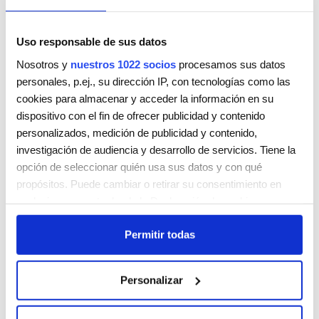
Uso responsable de sus datos
Nosotros y
nuestros 1022 socios
procesamos sus datos
personales, p.ej., su dirección IP, con tecnologías como las
DAR.LALA (1)
cookies para almacenar y acceder la información en su
C/ San Bernardo, 9
dispositivo con el fin de ofrecer publicidad y contenido
Las Palmas de Gran Canaria
Las Palmas
35002
personalizados, medición de publicidad y contenido,
España
investigación de audiencia y desarrollo de servicios. Tiene la
Teléfono:
928362443
opción de seleccionar quién usa sus datos y con qué
propósitos. Puede cambiar o retirar su consentimiento en
Lunes
9:00 AM - 8:00 PM
cualquier momento desde la Declaración de cookies o
Martes
9:00 AM - 8:00 PM
clicando en el Menú de consentimiento.
Miércoles
9:00 AM - 8:00 PM
Permitir todas
Jueves
9:00 AM - 8:00 PM
Si lo permite, también quisiéramos:
Viernes
9:00 AM - 8:00 PM
Recopilar información sobre su ubicación geográfica
Sábado
9:00 AM - 2:00 PM
Personalizar
que puede tener una precisión de varios metros
Domingo
Cerrada
Identificar su dispositivo analizándolo activamente