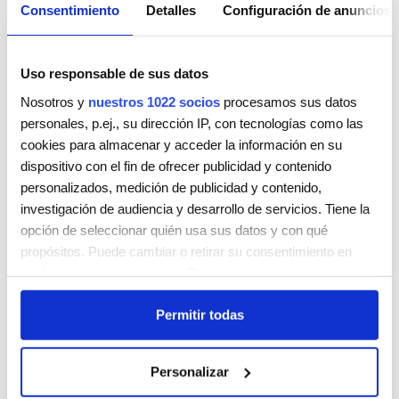
Consentimiento
Detalles
Configuración de anuncios
Uso responsable de sus datos
Nosotros y
nuestros 1022 socios
procesamos sus datos
personales, p.ej., su dirección IP, con tecnologías como las
cookies para almacenar y acceder la información en su
CATALINA ARTIGUES
dispositivo con el fin de ofrecer publicidad y contenido
CARRER MIÑO 62
personalizados, medición de publicidad y contenido,
MANACOR
Illes Balears
07500
investigación de audiencia y desarrollo de servicios. Tiene la
ESPAÑA
opción de seleccionar quién usa sus datos y con qué
Teléfono:
971554141
propósitos. Puede cambiar o retirar su consentimiento en
cualquier momento desde la Declaración de cookies o
Lunes
9:00 AM - 5:00 PM
clicando en el Menú de consentimiento.
Martes
9:00 AM - 5:00 PM
Permitir todas
Miércoles
9:00 AM - 5:00 PM
Si lo permite, también quisiéramos:
Jueves
9:00 AM - 5:00 PM
Recopilar información sobre su ubicación geográfica
Viernes
9:00 AM - 5:00 PM
Personalizar
que puede tener una precisión de varios metros
Sábado
Cerrada