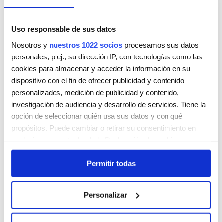
Uso responsable de sus datos
Nosotros y
nuestros 1022 socios
procesamos sus datos
personales, p.ej., su dirección IP, con tecnologías como las
ART SALÓN
cookies para almacenar y acceder la información en su
c/ Mallorca, 43
dispositivo con el fin de ofrecer publicidad y contenido
Ciudadella de Menorca
07760
personalizados, medición de publicidad y contenido,
España
investigación de audiencia y desarrollo de servicios. Tiene la
Teléfono:
695 896 550
opción de seleccionar quién usa sus datos y con qué
propósitos. Puede cambiar o retirar su consentimiento en
Lunes
Cerrada
cualquier momento desde la Declaración de cookies o
Martes
9:00 AM - 7:00 PM
clicando en el Menú de consentimiento.
Miércoles
9:00 AM - 7:00 PM
Permitir todas
Jueves
9:00 AM - 7:00 PM
Si lo permite, también quisiéramos:
Viernes
9:00 AM - 7:00 PM
Recopilar información sobre su ubicación geográfica
Sábado
9:00 AM - 7:00 PM
Personalizar
que puede tener una precisión de varios metros
Domingo
Cerrada
Identificar su dispositivo analizándolo activamente