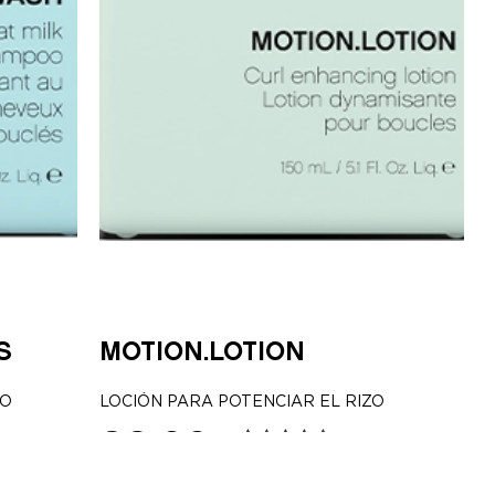
S
MOTION.LOTION
LO
LOCIÓN PARA POTENCIAR EL RIZO
33,00
€
(5.00)
Valorado
con
5.00
de
150ml