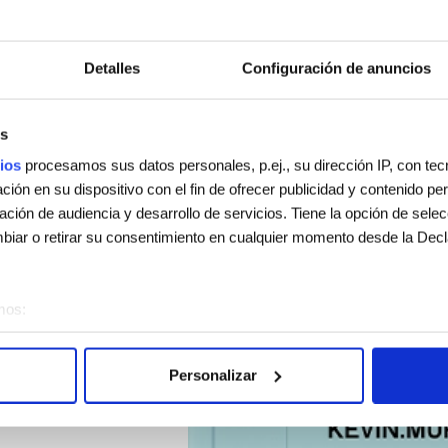
Detalles
Configuración de anuncios
DOS
s
ios
procesamos sus datos personales, p.ej., su dirección IP, con te
ión en su dispositivo con el fin de ofrecer publicidad y contenido p
gación de audiencia y desarrollo de servicios. Tiene la opción de sele
iar o retirar su consentimiento en cualquier momento desde la Decl
mos:
sobre su ubicación geográfica que puede tener una precisión de vari
vo analizándolo activamente para buscar características específicas (h
Personalizar
 cómo se procesan sus datos personales y establezca sus preferen
sentimiento en cualquier momento en la Declaración de cookies.