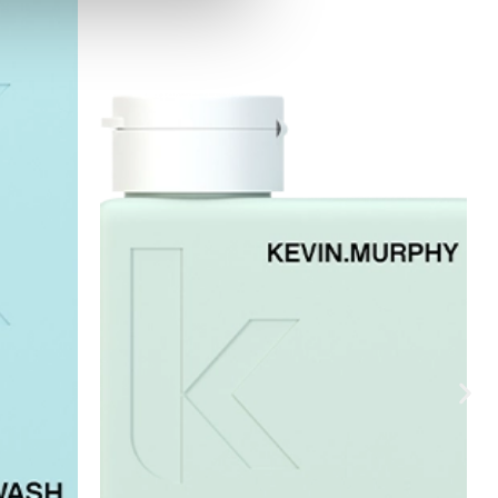
es de redes sociales y analizar
ers de redes sociales,
ado o que hayan recopilado a