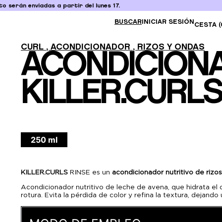
o serán enviadas a partir del lunes 17.
BUSCAR
INICIAR SESIÓN
CESTA (
CURL
,
ACONDICIONADOR
,
RIZOS Y ONDAS
ACONDICION
KILLER.CURLS
250 ml
KILLER.CURLS
RINSE es un
acondicionador
nutritivo
de
rizo
Acondicionador nutritivo de leche de avena, que hidrata el 
rotura. Evita la pérdida de color y refina la textura, dejando 