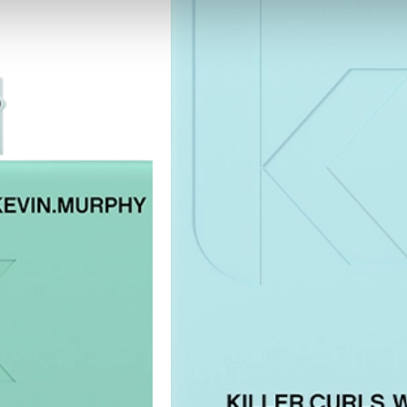
e usan para personalizar el contenido y los anuncios, ofrecer funcion
s información sobre el uso que haga del sitio web con nuestros partn
enes pueden combinarla con otra información que les haya proporcion
e sus servicios.