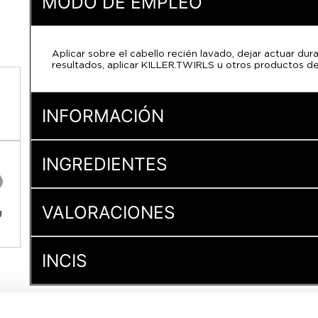
MODO DE EMPLEO
Aplicar sobre el cabello recién lavado, dejar actuar dur
resultados, aplicar KILLER.TWIRLS u otros productos d
INFORMACIÓN
INGREDIENTES
VALORACIONES
g
INCIS