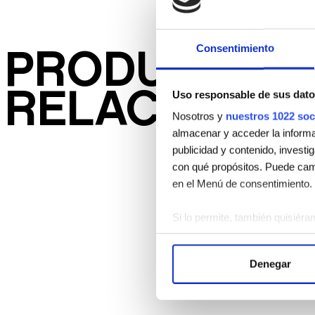
Consentimiento
PRODUCTOS
RELACIONA
Uso responsable de sus dato
Nosotros y
nuestros 1022 soc
almacenar y acceder la informac
publicidad y contenido, investi
con qué propósitos. Puede camb
en el Menú de consentimiento.
Si lo permite, también quisiéra
Recopilar información 
Identificar su dispositi
Denegar
Obtenga más información sobre
Puede cambiar o retirar su con