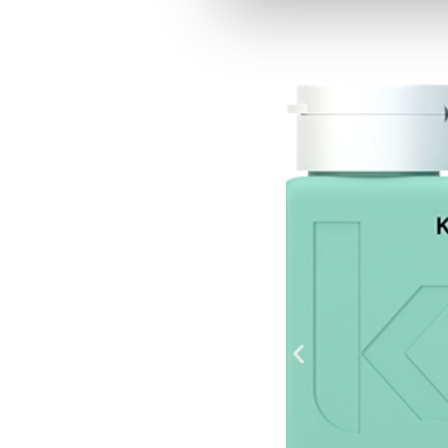
Las cookies de este sitio web s
el tráfico. Además, compartimo
publicidad y análisis web, qui
partir del uso que haya hecho d