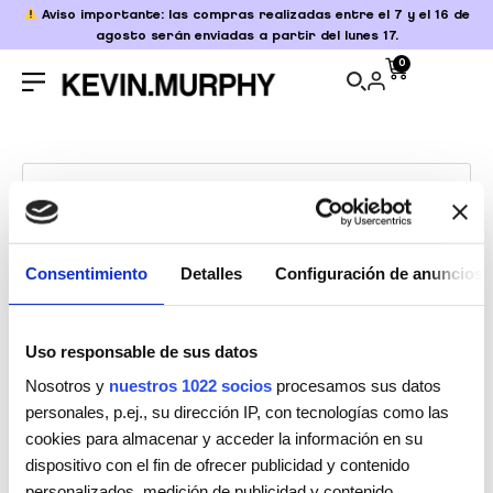
Aviso importante: las compras realizadas entre el 7 y el 16 de
agosto serán enviadas a partir del lunes 17.
0
¿Perdiste tu contraseña? Por favor,
introduce tu nombre de usuario o correo
electrónico. Recibirás un enlace para crear
una contraseña nueva por correo
electrónico.
Consentimiento
Detalles
Configuración de anuncios
Nombre de usuario o correo electrónico
*
Uso responsable de sus datos
Nosotros y
nuestros 1022 socios
procesamos sus datos
This site is protected by reCAPTCHA and the Google
Privacy
Policy
and
Terms of Service
apply.
personales, p.ej., su dirección IP, con tecnologías como las
cookies para almacenar y acceder la información en su
dispositivo con el fin de ofrecer publicidad y contenido
Restablecer contraseña
personalizados, medición de publicidad y contenido,