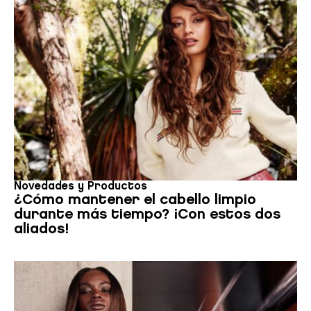
el uso que haga del sitio web con nuestros partners de redes
sociales, publicidad y análisis web, quienes pueden
combinarla con otra información que les haya proporcionado
o que hayan recopilado a partir del uso que haya hecho de
sus servicios.
Novedades y Productos
¿Cómo mantener el cabello limpio
durante más tiempo? ¡Con estos dos
aliados!