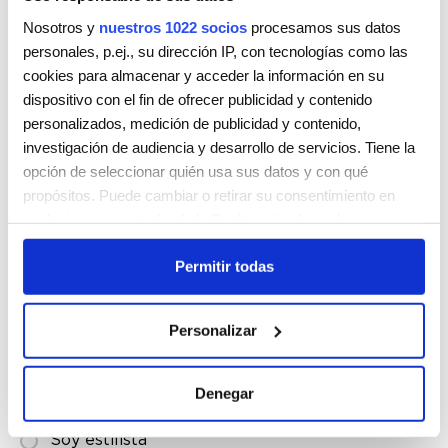
Nosotros y
nuestros 1022 socios
procesamos sus datos
personales, p.ej., su dirección IP, con tecnologías como las
cookies para almacenar y acceder la información en su
dispositivo con el fin de ofrecer publicidad y contenido
personalizados, medición de publicidad y contenido,
ACONDICIONADOR
FULL.AGAIN
REPAIR-ME.RINSE
investigación de audiencia y desarrollo de servicios. Tiene la
33,00
€
opción de seleccionar quién usa sus datos y con qué
Valorado
7,20
€
Seleccionar opciones
propósitos. Puede cambiar o retirar su consentimiento en
con
5.00
cualquier momento desde la Declaración de cookies o
de 5
Seleccionar opciones
clicando en el Menú de consentimiento.
Permitir todas
Si lo permite, también quisiéramos:
Recopilar información sobre su ubicación geográfica
Personalizar
que puede tener una precisión de varios metros
Suscríbete a nuestra Newsletter
Identificar su dispositivo analizándolo activamente
para buscar características específicas (huellas
Denegar
Soy consumidor
digitales)
Soy estilista
Obtenga más información sobre cómo se procesan sus