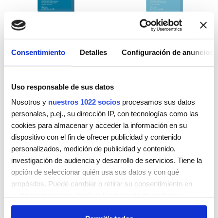
ACONDICIONADOR
CHAMPÚ REPAIR-
Consentimiento
Detalles
Configuración de anuncios
REPAIR-ME.RINSE
ME.WASH
Valorado
Valorado
7,20
€
37,00
€
Uso responsable de sus datos
con
con
5.00
5.00
de 5
de 5
Nosotros y
nuestros 1022 socios
procesamos sus datos
Seleccionar opciones
Seleccionar opciones
personales, p.ej., su dirección IP, con tecnologías como las
cookies para almacenar y acceder la información en su
dispositivo con el fin de ofrecer publicidad y contenido
personalizados, medición de publicidad y contenido,
investigación de audiencia y desarrollo de servicios. Tiene la
opción de seleccionar quién usa sus datos y con qué
propósitos. Puede cambiar o retirar su consentimiento en
cualquier momento desde la Declaración de cookies o
clicando en el Menú de consentimiento.