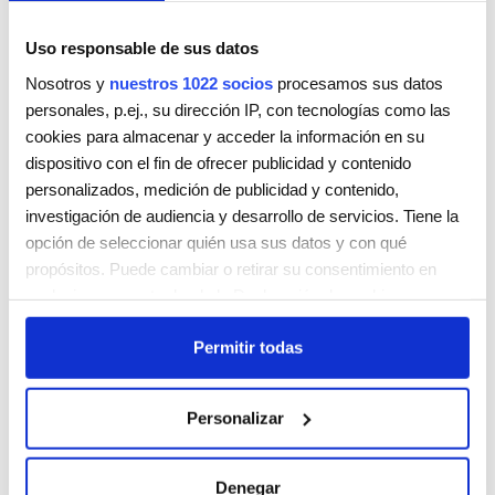
Uso responsable de sus datos
Nosotros y
nuestros 1022 socios
procesamos sus datos
personales, p.ej., su dirección IP, con tecnologías como las
cookies para almacenar y acceder la información en su
dispositivo con el fin de ofrecer publicidad y contenido
personalizados, medición de publicidad y contenido,
investigación de audiencia y desarrollo de servicios. Tiene la
opción de seleccionar quién usa sus datos y con qué
CHAMPÚ
PLUMPING.WASH
propósitos. Puede cambiar o retirar su consentimiento en
cualquier momento desde la Declaración de cookies o
Valorado
7,20
€
clicando en el Menú de consentimiento.
con
4.67
Permitir todas
de 5
Seleccionar opciones
Si lo permite, también quisiéramos:
Recopilar información sobre su ubicación geográfica
Personalizar
que puede tener una precisión de varios metros
Identificar su dispositivo analizándolo activamente
para buscar características específicas (huellas
Denegar