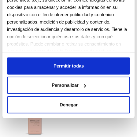
cookies para almacenar y acceder la información en su
dispositivo con el fin de ofrecer publicidad y contenido
personalizados, medición de publicidad y contenido,
CO-WASH RE.STORE
SPRAY SIN ACLARADO
investigación de audiencia y desarrollo de servicios. Tiene la
EVERLASTING.COLOUR
opción de seleccionar quién usa sus datos y con qué
LEAVE-IN
Valorado
42,00
€
con
propósitos. Puede cambiar o retirar su consentimiento en
42,00
€
5.00
cualquier momento desde la Declaración de cookies o
de 5
Seleccionar opciones
Seleccionar opciones
clicando en el Menú de consentimiento.
Permitir todas
Si lo permite, también quisiéramos:
Recopilar información sobre su ubicación geográfica
Personalizar
que puede tener una precisión de varios metros
Identificar su dispositivo analizándolo activamente
para buscar características específicas (huellas
Denegar
digitales)
Obtenga más información sobre cómo se procesan sus
datos personales y establezca sus preferencias en la
sección de datos
. Puede cambiar o retirar su consentimiento