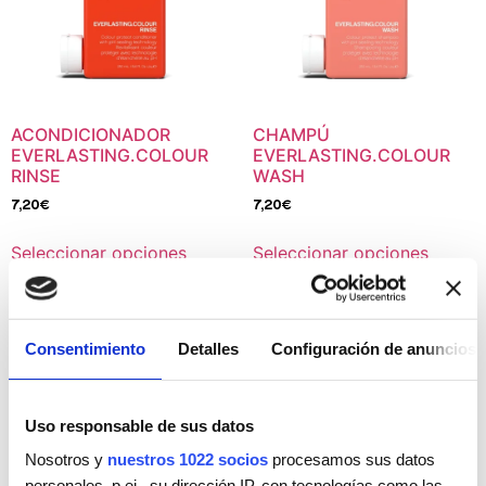
ACONDICIONADOR
CHAMPÚ
EVERLASTING.COLOUR
EVERLASTING.COLOUR
RINSE
WASH
7,20
€
7,20
€
Seleccionar opciones
Seleccionar opciones
Consentimiento
Detalles
Configuración de anuncios
Uso responsable de sus datos
Nosotros y
nuestros 1022 socios
procesamos sus datos
personales, p.ej., su dirección IP, con tecnologías como las